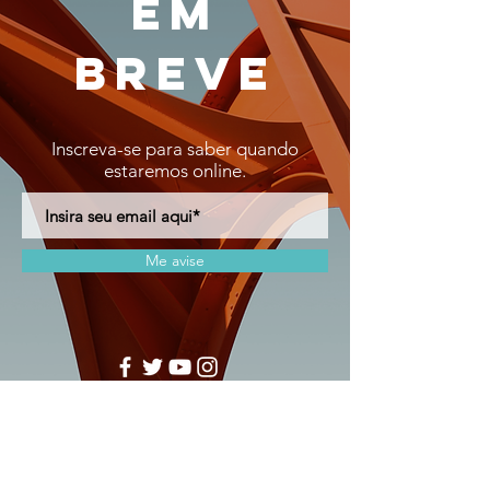
em
breve
Inscreva-se para saber quando
estaremos online.
Me avise